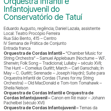
Orquestra Infantil e
Infantojuvenil do
Conservatório de Tatuí
Eduardo Augusto, regência; Daniel Lazala, assistente
Local: Teatro Procópio Ferreira
Rua São Bento, 415 – Centro
IV Semana de Prática de Conjunto
Entrada franca
Orquestra de Cordas Infantil –
“Chamber Music for
String Orchestra” – Samuel Applebaum (Nocturne – W.F.
Sherwin; Folk Song – Tradicional; Lullaby – século XVII;
The Hunt – Cornelius Gurlitt; March – Carl Ganschals; In
May – C. Gurlitt; Serenade – Joseph Haydn); Suite para
Orquestra Infantil de Cordas (Tunes for my String
Orchestra) – Old MacDonald e Tom-tom Tomahawk –
Sheila Nelson
Orquestra de Cordas Infantil e Orquestra de
Cordas Infantojuvenil –
Canon em Ré maior – Johann
Pachelbel (século XVI)
Orquestra de Cordas Infantojuvenil –
Temas da