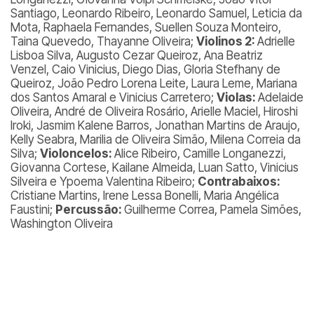
Santiago, Leonardo Ribeiro, Leonardo Samuel, Leticia da
Mota, Raphaela Fernandes, Suellen Souza Monteiro,
Taina Quevedo, Thayanne Oliveira;
Violinos 2:
Adrielle
Lisboa Silva, Augusto Cezar Queiroz, Ana Beatriz
Venzel, Caio Vinicius, Diego Dias, Gloria Stefhany de
Queiroz, João Pedro Lorena Leite, Laura Leme, Mariana
dos Santos Amaral e Vinicius Carretero;
Violas:
Adelaide
Oliveira, André de Oliveira Rosário, Arielle Maciel, Hiroshi
Iroki, Jasmim Kalene Barros, Jonathan Martins de Araujo,
Kelly Seabra, Marilia de Oliveira Simão, Milena Correia da
Silva;
Violoncelos:
Alice Ribeiro, Camille Longanezzi,
Giovanna Cortese, Kailane Almeida, Luan Satto, Vinicius
Silveira e Ypoema Valentina Ribeiro;
Contrabaixos:
Cristiane Martins, Irene Lessa Bonelli, Maria Angélica
Faustini;
Percussão:
Guilherme Correa, Pamela Simões,
Washington Oliveira