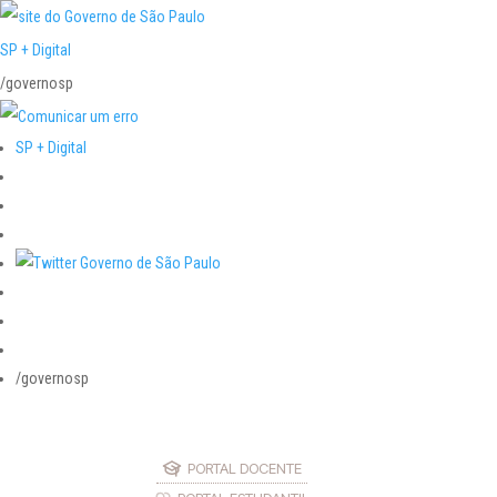
SP + Digital
/governosp
SP + Digital
/governosp
PORTAL DOCENTE