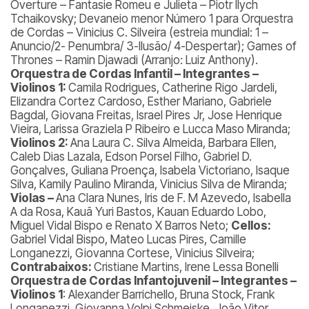
Overture – Fantasie
Romeu e Julieta –
Piotr Ilych
Tchaikovsky; Devaneio menor Número 1 para Orquestra
de Cordas – Vinicius C. Silveira (estreia mundial: 1 –
Anuncio/2- Penumbra/ 3-Ilusão/ 4-Despertar); Games of
Thrones – Ramin Djawadi (Arranjo: Luiz Anthony).
Orquestra de Cordas Infantil – Integrantes –
Violinos 1:
Camila Rodrigues, Catherine Rigo Jardeli,
Elizandra Cortez Cardoso, Esther Mariano, Gabriele
Bagdal, Giovana Freitas, Israel Pires Jr, Jose Henrique
Vieira, Larissa Graziela P Ribeiro e Lucca Maso Miranda;
Violinos 2:
Ana Laura C. Silva Almeida, Barbara Ellen,
Caleb Dias Lazala, Edson Porsel Filho, Gabriel D.
Gonçalves, Guliana Proença, Isabela Victoriano, Isaque
Silva, Kamily Paulino Miranda, Vinicius Silva de Miranda;
Violas –
Ana Clara Nunes, Iris de F. M Azevedo, Isabella
A da Rosa, Kauã Yuri Bastos, Kauan Eduardo Lobo,
Miguel Vidal Bispo e Renato X Barros Neto;
Cellos:
Gabriel Vidal Bispo, Mateo Lucas Pires, Camille
Longanezzi, Giovanna Cortese, Vinicius Silveira;
Contrabaixos:
Cristiane Martins, Irene Lessa Bonelli
Orquestra de Cordas Infantojuvenil – Integrantes –
Violinos 1
: Alexander Barrichello, Bruna Stock, Frank
Longanezzi, Giovanna Volpi Schmeiske, João Vitor