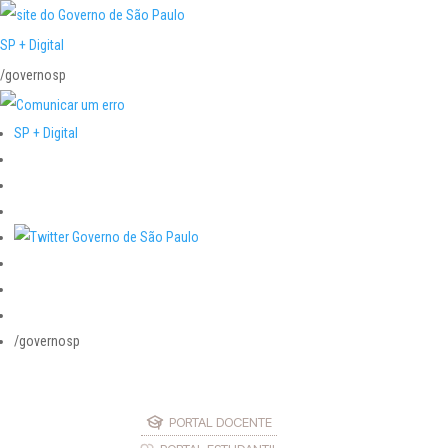
SP + Digital
/governosp
SP + Digital
/governosp
PORTAL DOCENTE