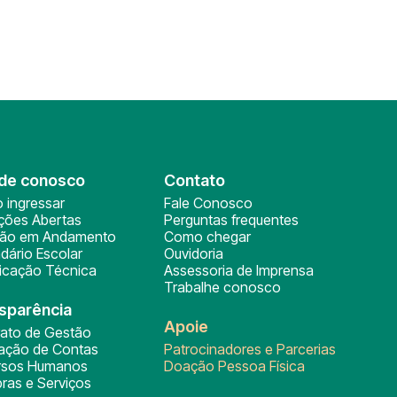
de conosco
Contato
 ingressar
Fale Conosco
ições Abertas
Perguntas frequentes
ção em Andamento
Como chegar
dário Escolar
Ouvidoria
ficação Técnica
Assessoria de Imprensa
Trabalhe conosco
sparência
Apoie
rato de Gestão
tação de Contas
Patrocinadores e Parcerias
rsos Humanos
Doação Pessoa Física
ras e Serviços