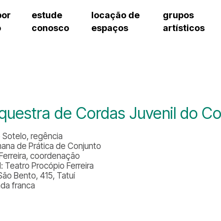
por
estude
locação de
grupos
o
conosco
espaços
artísticos
teatro procópio ferreira
artes cênicas
grupos artísticos de bolsistas
fale cono
salão villa-lobos
música
grupos pedagógicos – sede
pergunta
erto
auditório unidade chiquinha gonzaga
processo seletivo
grupos pedagógicos – polo
como che
orientações para locação
visite o c
equipe té
assessori
questra de Cordas Juvenil do Co
trabalhe 
o Sotelo, regência
mana de Prática de Conjunto
Ferreira, coordenação
l: Teatro Procópio Ferreira
São Bento, 415, Tatuí
ada franca