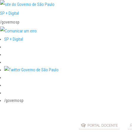
SP + Digital
/governosp
SP + Digital
/governosp
PORTAL DOCENTE