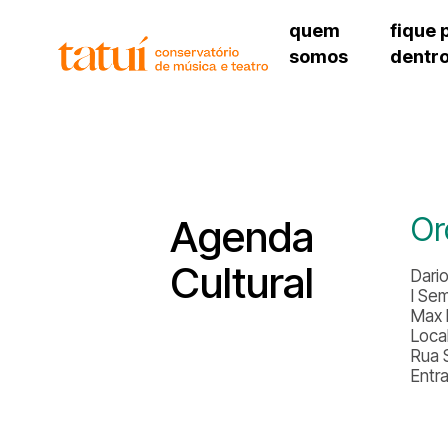
quem
fique 
somos
dentr
histórico
agenda cultural
governança
calendário escolar
unidades e setores
programas de conc
regimento escolar
revistas digitais
corpo docente
espaço estudantil
Or
Agenda
Cultural
Dari
I Se
Max 
Loca
Rua 
Entr