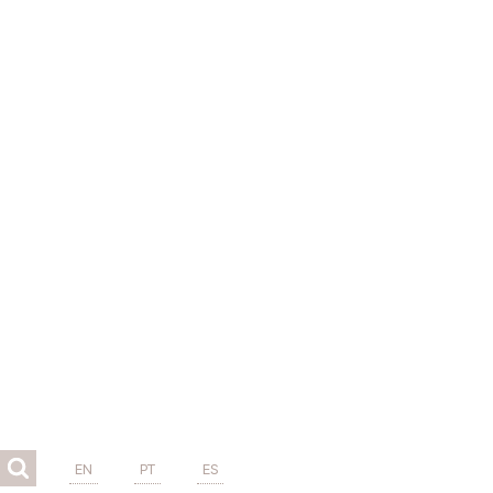
EN
PT
ES