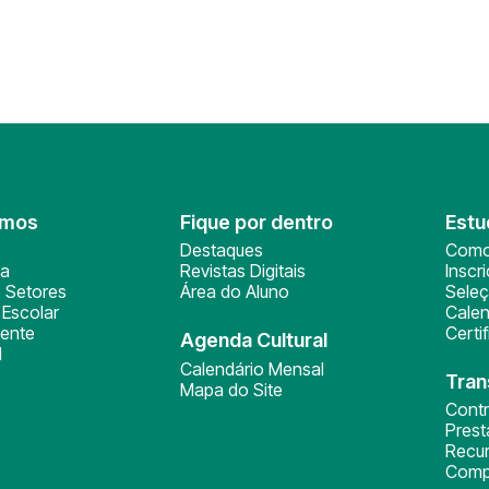
omos
Fique por dentro
Estu
Destaques
Como
ça
Revistas Digitais
Inscr
 Setores
Área do Aluno
Sele
Escolar
Calen
ente
Certi
Agenda Cultural
l
Calendário Mensal
Tran
Mapa do Site
Cont
Pres
Recu
Comp