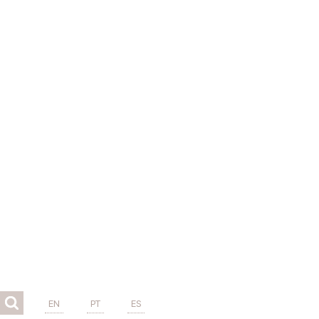
EN
PT
ES