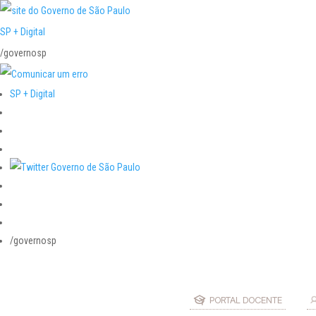
SP + Digital
/governosp
SP + Digital
/governosp
PORTAL DOCENTE