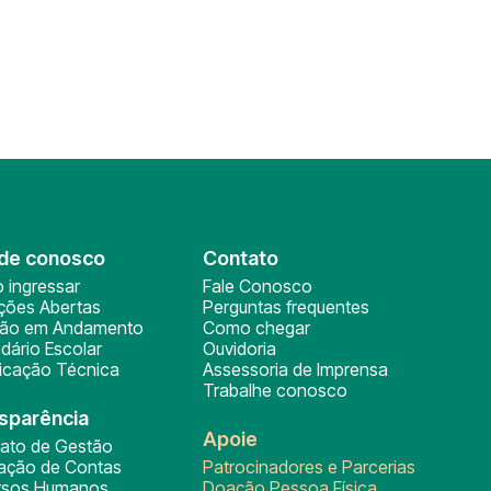
de conosco
Contato
 ingressar
Fale Conosco
ições Abertas
Perguntas frequentes
ção em Andamento
Como chegar
dário Escolar
Ouvidoria
ficação Técnica
Assessoria de Imprensa
Trabalhe conosco
sparência
Apoie
rato de Gestão
tação de Contas
Patrocinadores e Parcerias
rsos Humanos
Doação Pessoa Física