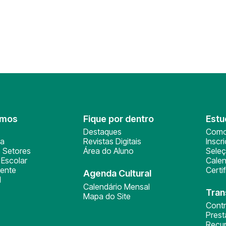
omos
Fique por dentro
Estu
Destaques
Como
ça
Revistas Digitais
Inscr
 Setores
Área do Aluno
Sele
Escolar
Calen
ente
Certi
Agenda Cultural
l
Calendário Mensal
Tran
Mapa do Site
Cont
Pres
Recu