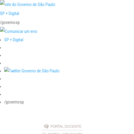
SP + Digital
/governosp
SP + Digital
/governosp
PORTAL DOCENTE