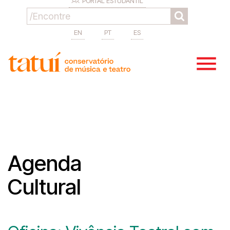
PORTAL ESTUDANTIL
EN
PT
ES
Agenda
Cultural