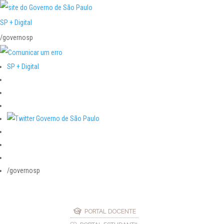
SP + Digital
/governosp
SP + Digital
/governosp
PORTAL DOCENTE