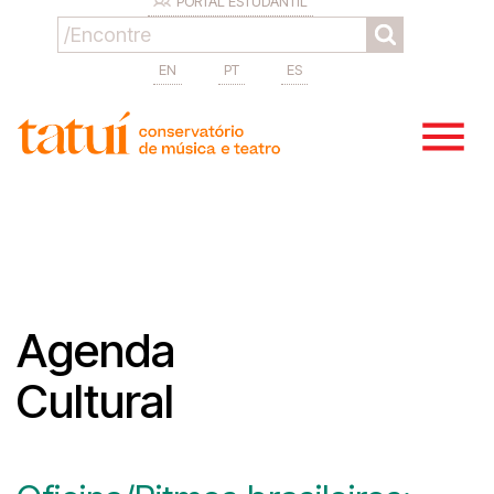
PORTAL ESTUDANTIL
EN
PT
ES
Agenda
Cultural