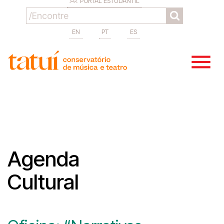
PORTAL ESTUDANTIL
EN
PT
ES
Agenda
Cultural