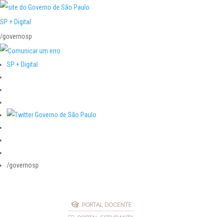
SP + Digital
/governosp
SP + Digital
/governosp
PORTAL DOCENTE