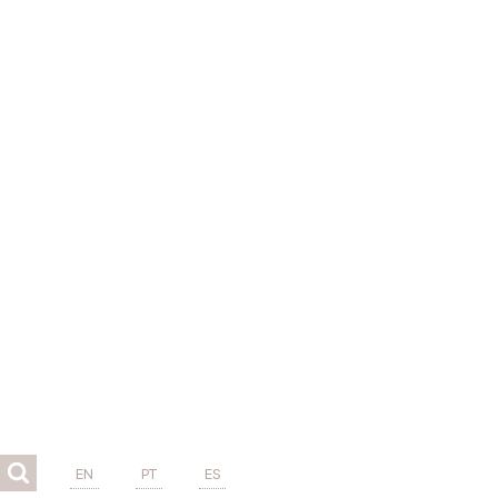
EN
PT
ES