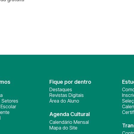
omos
Fique por dentro
Estu
Destaques
Como
ça
Revistas Digitais
Inscr
 Setores
Área do Aluno
Sele
Escolar
Calen
ente
Certi
Agenda Cultural
l
Calendário Mensal
Tran
Mapa do Site
Cont