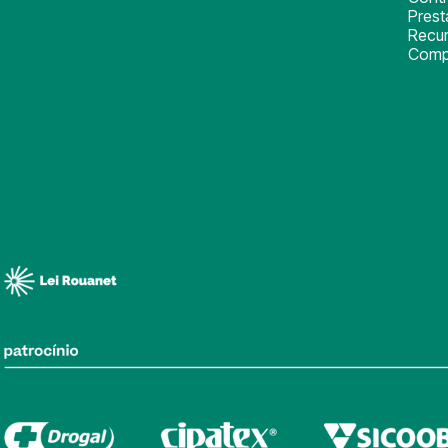
Pres
Recu
Comp