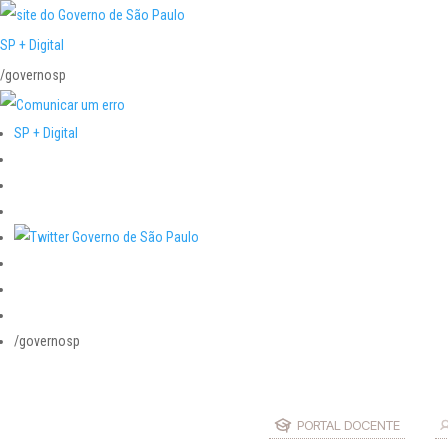
SP + Digital
/governosp
SP + Digital
/governosp
PORTAL DOCENTE