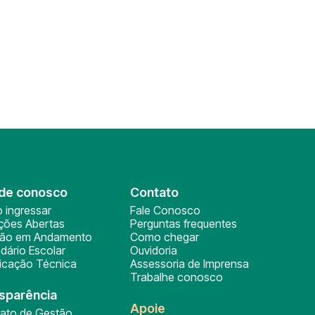
de conosco
Contato
 ingressar
Fale Conosco
ições Abertas
Perguntas frequentes
ção em Andamento
Como chegar
dário Escolar
Ouvidoria
ficação Técnica
Assessoria de Imprensa
Trabalhe conosco
sparência
Apoie
rato de Gestão