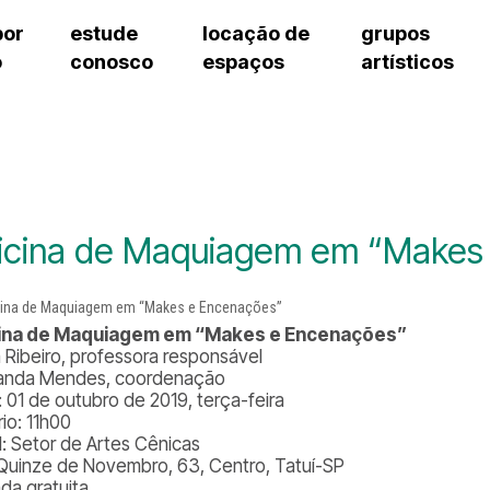
por
estude
locação de
grupos
o
conosco
espaços
artísticos
cursos regulares
bilheteria
teatro procópio ferreira
artes cênicas
grupos artísticos de bolsistas
fale cono
cursos livres
cursos regulares
salão villa-lobos
música
grupos pedagógicos – sede
ouvidoria 
cursos de aperfeiçoamento
cursos livres
erto
auditório unidade chiquinha gonzaga
processo seletivo
grupos pedagógicos – polo
pergunta
chiquinha gonzaga
cursos de aperfeiçoamento
orientações para locação
como che
a
visite o c
3
sceic-sp
icina de Maquiagem em “Makes
to
equipe té
josé do rio pardo
assessori
trabalhe 
cina de Maquiagem em “Makes e Encenações”
a Ribeiro, professora responsável
anda Mendes, coordenação
: 01 de outubro de 2019, terça-feira
io: 11h00
l: Setor de Artes Cênicas
Quinze de Novembro, 63, Centro, Tatuí-SP
ada gratuita