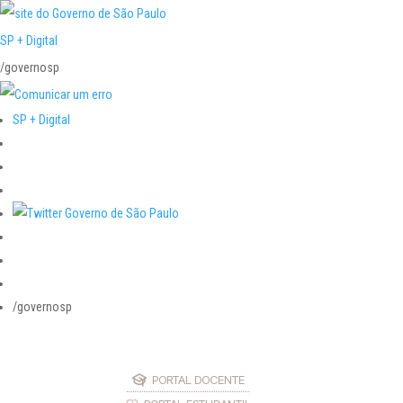
SP + Digital
/governosp
SP + Digital
/governosp
PORTAL DOCENTE