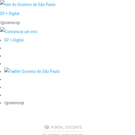
SP + Digital
/governosp
SP + Digital
/governosp
PORTAL DOCENTE