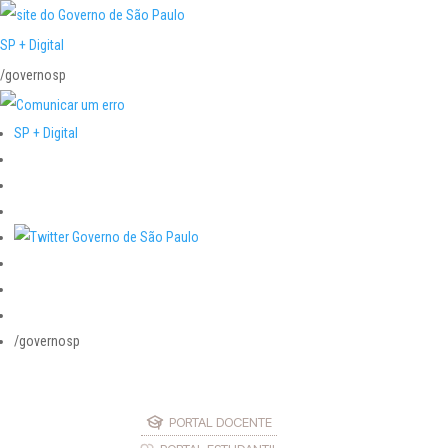
SP + Digital
/governosp
SP + Digital
/governosp
PORTAL DOCENTE