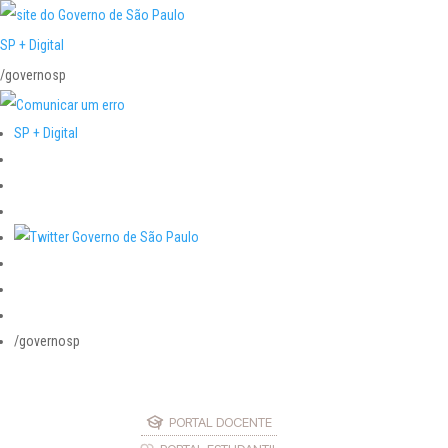
SP + Digital
/governosp
SP + Digital
/governosp
PORTAL DOCENTE