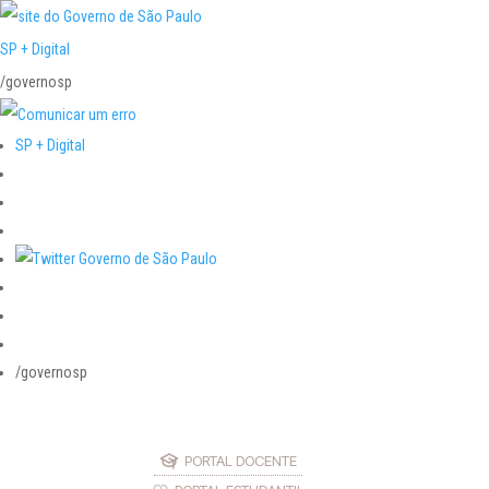
SP + Digital
/governosp
SP + Digital
/governosp
PORTAL DOCENTE