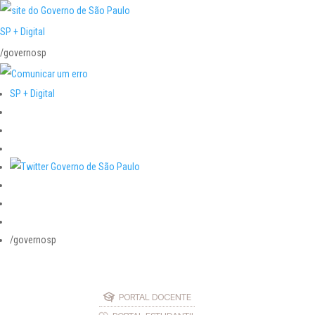
SP + Digital
/governosp
SP + Digital
/governosp
PORTAL DOCENTE