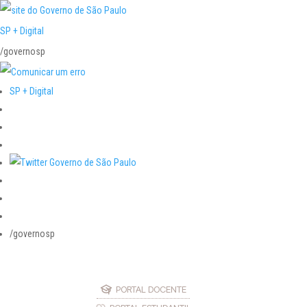
SP + Digital
/governosp
SP + Digital
/governosp
PORTAL DOCENTE