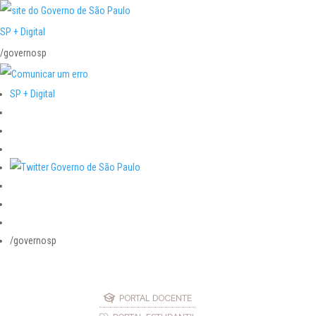
SP + Digital
/governosp
SP + Digital
/governosp
PORTAL DOCENTE