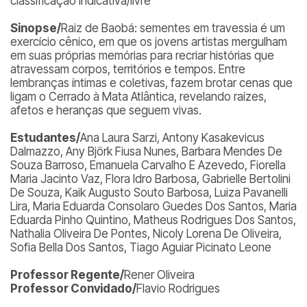
classificação indicativa/livre
Sinopse/
Raiz de Baobá: sementes em travessia é um
exercício cênico, em que os jovens artistas mergulham
em suas próprias memórias para recriar histórias que
atravessam corpos, territórios e tempos. Entre
lembranças íntimas e coletivas, fazem brotar cenas que
ligam o Cerrado à Mata Atlântica, revelando raízes,
afetos e heranças que seguem vivas.
Estudantes/
Ana Laura Sarzi, Antony Kasakevicus
Dalmazzo, Any Björk Fiusa Nunes, Barbara Mendes De
Souza Barroso, Emanuela Carvalho E Azevedo, Fiorella
Maria Jacinto Vaz, Flora Idro Barbosa, Gabrielle Bertolini
De Souza, Kaik Augusto Souto Barbosa, Luiza Pavanelli
Lira, Maria Eduarda Consolaro Guedes Dos Santos, Maria
Eduarda Pinho Quintino, Matheus Rodrigues Dos Santos,
Nathalia Oliveira De Pontes, Nicoly Lorena De Oliveira,
Sofia Bella Dos Santos, Tiago Aguiar Picinato Leone
Professor Regente/
Rener Oliveira
Professor Convidado/
Flavio Rodrigues