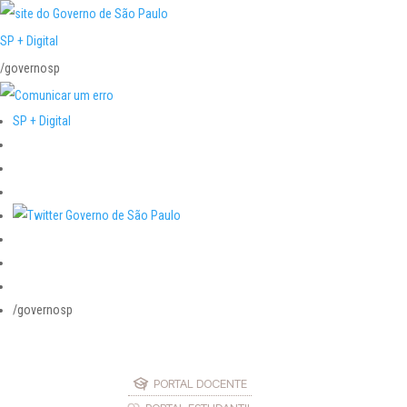
SP + Digital
/governosp
SP + Digital
/governosp
PORTAL DOCENTE