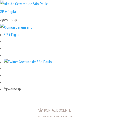
SP + Digital
/governosp
SP + Digital
/governosp
PORTAL DOCENTE