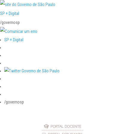
SP + Digital
/governosp
SP + Digital
/governosp
PORTAL DOCENTE