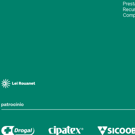
Pres
Recu
Comp