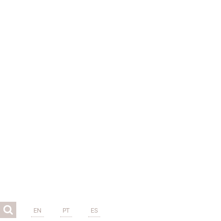
EN
PT
ES