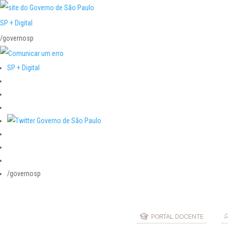
SP + Digital
/governosp
SP + Digital
/governosp
PORTAL DOCENTE