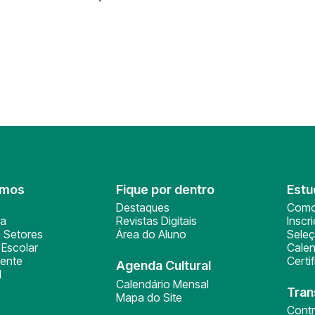
omos
Fique por dentro
Estu
Destaques
Como
ça
Revistas Digitais
Inscr
 Setores
Área do Aluno
Sele
Escolar
Calen
ente
Certi
Agenda Cultural
l
Calendário Mensal
Tran
Mapa do Site
Cont