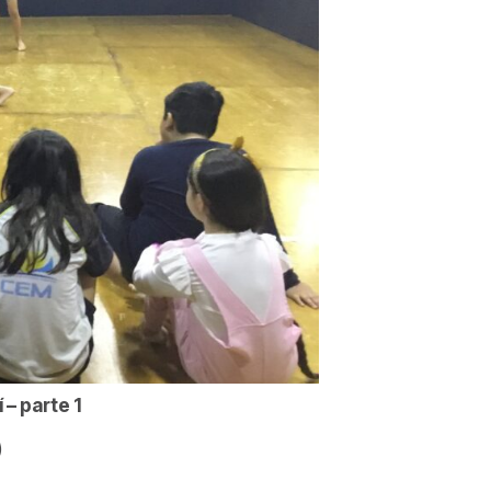
– parte 1
)