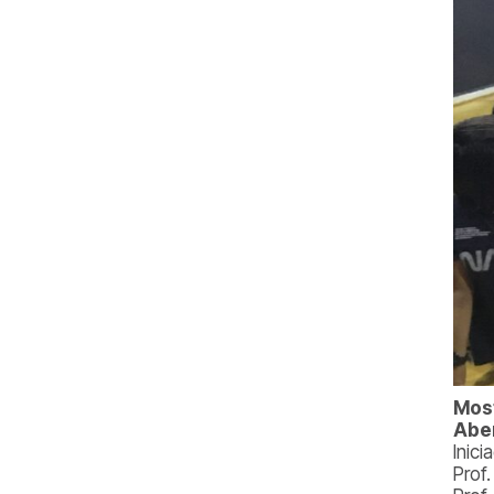
Most
Aber
Inici
Prof