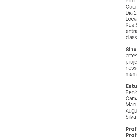
Prof
Coor
Dia 
Loca
Rua 
entr
class
Sin
artes
proj
noss
memó
Est
Bení
Cama
Manu
Augu
Silv
Pro
Pro