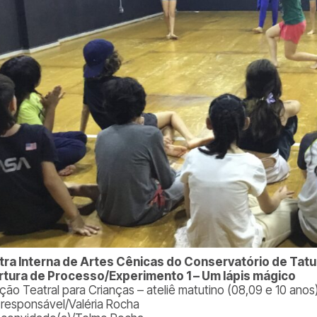
ra Interna de Artes Cênicas do Conservatório de Tatuí 
tura de Processo/Experimento 1 – Um lápis mágico
ação Teatral para Crianças – ateliê matutino (08,09 e 10 anos
. responsável/Valéria Rocha