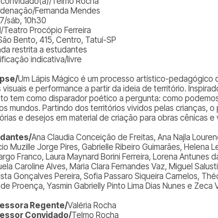
. convidado(a)/Telmo Rocha
denação/Fernanda Mendes
27/sáb, 10h30
l/Teatro Procópio Ferreira
São Bento, 415, Centro, Tatuí-SP
ada restrita a estudantes
ificação indicativa/livre
opse/
Um Lápis Mágico
é um processo artístico-pedagógico qu
 visuais e performance a partir da ideia de território. Inspirad
eto tem como disparador poético a pergunta: como podemos 
os mundos. Partindo dos territórios vividos pelas crianças, 
rias e desejos em material de criação para obras cênicas e v
udantes/
Ana Claudia Conceição de Freitas, Ana Najla Loure
cio Muzille Jorge Pires, Gabrielle Ribeiro Guimarães, Helena 
rgo Franco, Laura Maynard Borini Ferreira, Lorena Antunes da
ela Caroline Alves, Maria Clara Fernandes Vaz, Miguel Salusti
sta Gonçalves Pereira, Sofia Passaro Siqueira Carnelos, T
a de Proença, Yasmin Gabrielly Pinto Lima Dias Nunes e Zeca V
fessora Regente/
Valéria Rocha
fessor Convidado/
Telmo Rocha