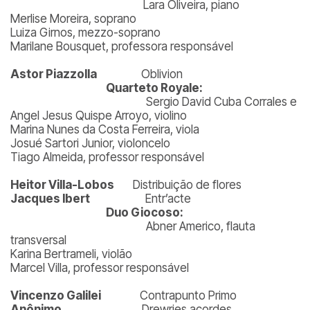
Lara Oliveira, piano
Merlise Moreira, soprano
Luiza Girnos, mezzo-soprano
Marilane Bousquet, professora responsável
Astor Piazzolla
Oblivion
Quarteto Royale:
Sergio David Cuba Corrales e
Angel Jesus Quispe Arroyo, violino
Marina Nunes da Costa Ferreira, viola
Josué Sartori Junior, violoncelo
Tiago Almeida, professor responsável
Heitor Villa-Lobos
Distribuição de flores
Jacques Ibert
Entr’acte
Duo Giocoso:
Abner Americo, flauta
transversal
Karina Bertrameli, violão
Marcel Villa, professor responsável
Vincenzo Galilei
Contrapunto Primo
Anônimo
Drewries acordes