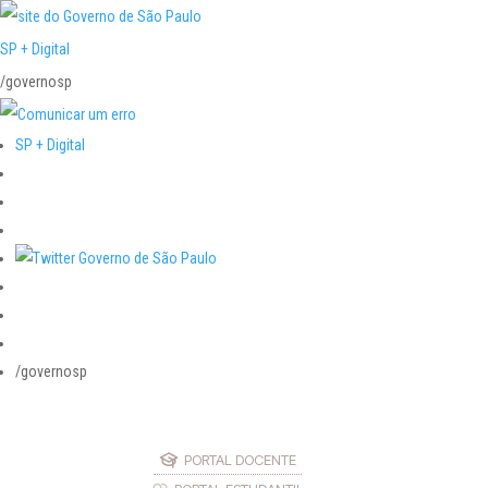
SP + Digital
/governosp
SP + Digital
/governosp
PORTAL DOCENTE