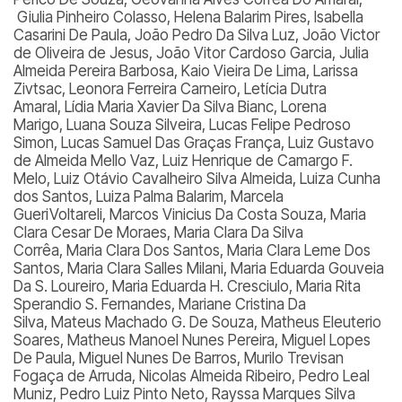
Giulia Pinheiro Colasso, Helena Balarim Pires, Isabella
Casarini De Paula, João Pedro Da Silva Luz, João Victor
de Oliveira de Jesus, João Vitor Cardoso Garcia, Julia
Almeida Pereira Barbosa, Kaio Vieira De Lima, Larissa
Zivtsac, Leonora Ferreira Carneiro, Letícia Dutra
Amaral, Lídia Maria Xavier Da Silva Bianc, Lorena
Marigo, Luana Souza Silveira, Lucas Felipe Pedroso
Simon, Lucas Samuel Das Graças França, Luiz Gustavo
de Almeida Mello Vaz, Luiz Henrique de Camargo F.
Melo, Luiz Otávio Cavalheiro Silva Almeida, Luiza Cunha
dos Santos, Luiza Palma Balarim, Marcela
GueriVoltareli, Marcos Vinicius Da Costa Souza, Maria
Clara Cesar De Moraes, Maria Clara Da Silva
Corrêa, Maria Clara Dos Santos, Maria Clara Leme Dos
Santos, Maria Clara Salles Milani, Maria Eduarda Gouveia
Da S. Loureiro, Maria Eduarda H. Cresciulo, Maria Rita
Sperandio S. Fernandes, Mariane Cristina Da
Silva, Mateus Machado G. De Souza, Matheus Eleuterio
Soares, Matheus Manoel Nunes Pereira, Miguel Lopes
De Paula, Miguel Nunes De Barros, Murilo Trevisan
Fogaça de Arruda, Nicolas Almeida Ribeiro, Pedro Leal
Muniz, Pedro Luiz Pinto Neto, Rayssa Marques Silva