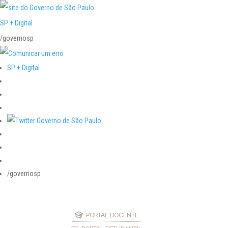
SP + Digital
/governosp
SP + Digital
/governosp
PORTAL DOCENTE