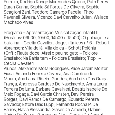
Ferreira, Rodrigo Runge Marcondes Quirino, Ruth Peres
Duran Cunha, Sophia Sá Fortes De Oliveira, Sophie
Scaglioni Zani, Teodoro Camargo Facella, Théo
Pavanelli Silveira, Vicenzo Davi Carvalho Julian, Wallace
Machado Alves
Programa – Apresentação Musicalização Infantil II
(Horários: 09h00, 10h00, 14h00 e 15h00):
O palhaço e a
bailarina – Cecília Cavalieri; Jogos rítmicos nº 6 – Robert
Abramson; Villa de lá, Villa de cá – Schott Polônia
(Orff); Flauta doce: Atirei o pau no gato – Folclore
Brasileiro; Na Bahia tem – Folclore Brasileiro; Tippi –
Cecília Cavalieri
Alunos: A
lexandre Mota Rodrigues, Alice Jardim Molitor
Fiusa, Amanda Ferreira Oliveira, Ana Caroline de
Moura, Ana Laura Ribeiro Guedes, Ana Luiza Das Graças
França, Andressa Cardoso Do Nascimento, Anna Laura
Ferreira De Lima, Barbara Cavalhieri, Beatriz Isabelle De
Melo Fogaça, Davi Garcia Christen, Davi Pereira
Borges, Davi Ramos De Camargo, Eduardo Pereira
Salvador, Ettore Dias Luppi, Fernanda Rocha P. De
Barros, Flavia Alessandra Glaser De Almeida, Gabriel
Périco De Souza, Geovanna Alves Correa Do Amaral,