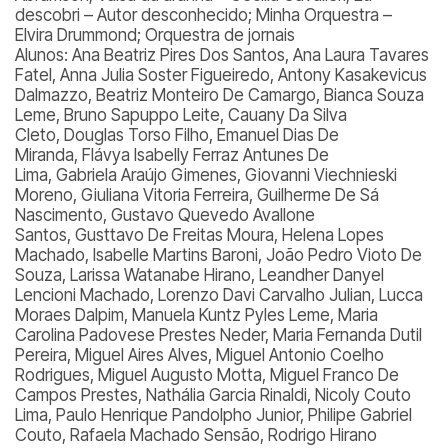
descobri – Autor desconhecido; Minha Orquestra –
Elvira Drummond; Orquestra de jornais
Alunos:
Ana Beatriz Pires Dos Santos, Ana Laura Tavares
Fatel, Anna Julia Soster Figueiredo, Antony Kasakevicus
Dalmazzo, Beatriz Monteiro De Camargo, Bianca Souza
Leme, Bruno Sapuppo Leite, Cauany Da Silva
Cleto, Douglas Torso Filho, Emanuel Dias De
Miranda, Flávya Isabelly Ferraz Antunes De
Lima, Gabriela Araújo Gimenes, Giovanni Viechnieski
Moreno, Giuliana Vitoria Ferreira, Guilherme De Sá
Nascimento, Gustavo Quevedo Avallone
Santos, Gusttavo De Freitas Moura, Helena Lopes
Machado, Isabelle Martins Baroni, João Pedro Vioto De
Souza, Larissa Watanabe Hirano, Leandher Danyel
Lencioni Machado, Lorenzo Davi Carvalho Julian, Lucca
Moraes Dalpim, Manuela Kuntz Pyles Leme, Maria
Carolina Padovese Prestes Neder, Maria Fernanda Dutil
Pereira, Miguel Aires Alves, Miguel Antonio Coelho
Rodrigues, Miguel Augusto Motta, Miguel Franco De
Campos Prestes, Nathália Garcia Rinaldi, Nicoly Couto
Lima, Paulo Henrique Pandolpho Junior, Philipe Gabriel
Couto, Rafaela Machado Sensão, Rodrigo Hirano