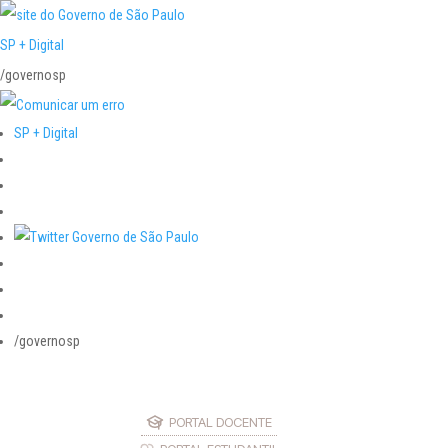
SP + Digital
/governosp
SP + Digital
/governosp
PORTAL DOCENTE