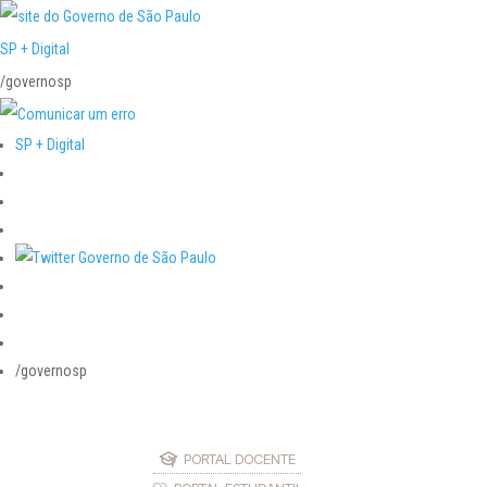
SP + Digital
/governosp
SP + Digital
/governosp
PORTAL DOCENTE