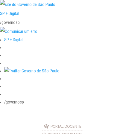
SP + Digital
/governosp
SP + Digital
/governosp
PORTAL DOCENTE