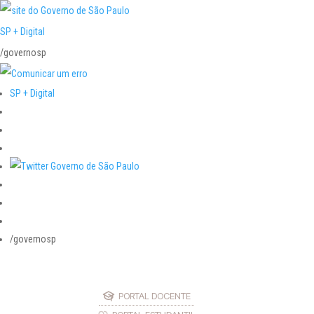
SP + Digital
/governosp
SP + Digital
/governosp
PORTAL DOCENTE