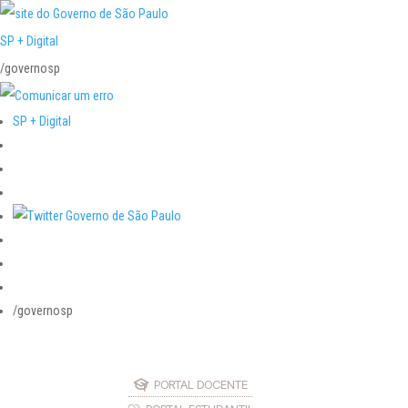
SP + Digital
/governosp
SP + Digital
/governosp
PORTAL DOCENTE