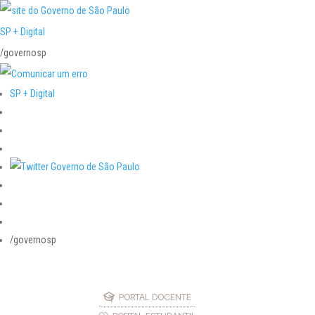
SP + Digital
/governosp
SP + Digital
/governosp
PORTAL DOCENTE