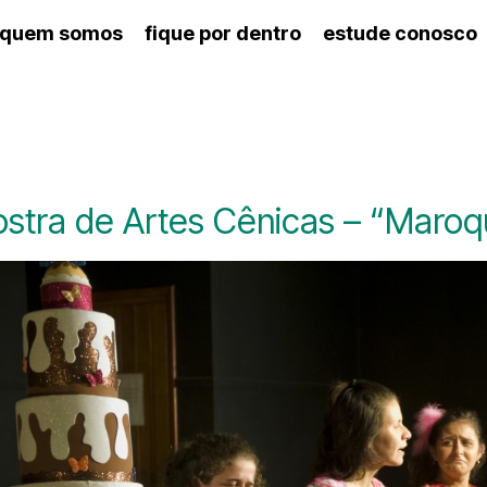
quem somos
fique por dentro
estude conosco
ico
agenda cultural
artes cênicas
nança
calendário escolar
des e setores
programas de concerto
ento escolar
revistas digitais
 docente
espaço estudantil
stra de Artes Cênicas – “Maroq