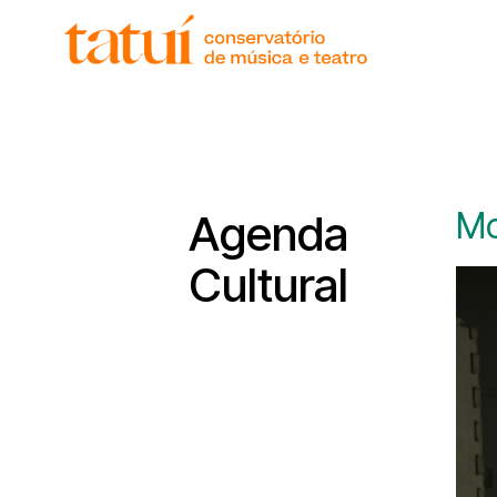
histór
gover
unida
regim
corpo
Mo
Agenda
Cultural