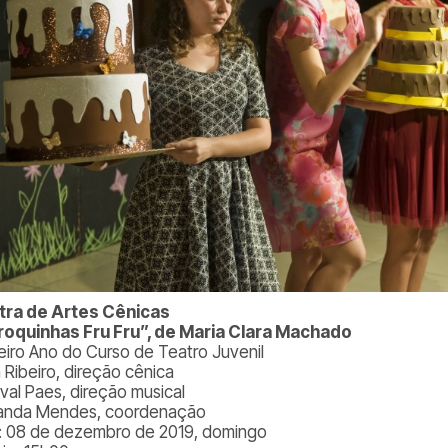
ra de Artes Cênicas
oquinhas Fru Fru”, de Maria Clara Machado
eiro Ano do Curso de Teatro Juvenil
a Ribeiro, direção cênica
val Paes, direção musical
anda Mendes, coordenação
: 08 de dezembro de 2019, domingo