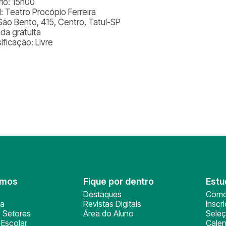
rio: 15h00
l: Teatro Procópio Ferreira
São Bento, 415, Centro, Tatuí-SP
ada gratuita
ificação: Livre
omos
Fique por dentro
Estu
Destaques
Como
ça
Revistas Digitais
Inscr
 Setores
Área do Aluno
Sele
Escolar
Calen