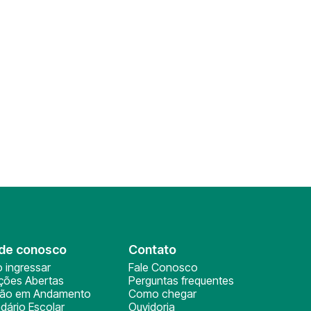
de conosco
Contato
 ingressar
Fale Conosco
ições Abertas
Perguntas frequentes
ção em Andamento
Como chegar
dário Escolar
Ouvidoria