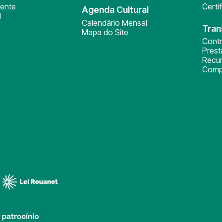
ente
Certi
Agenda Cultural
l
Calendário Mensal
Tran
Mapa do Site
Cont
Pres
Recu
Comp