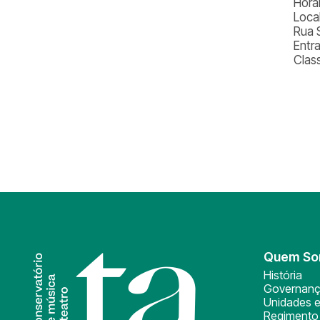
Horá
Loca
Rua 
Entr
Class
Quem S
História
Governan
Unidades e
Regimento 