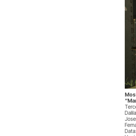
Most
“Mar
Terc
Dalil
Jose
Fern
Data