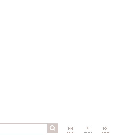
EN
PT
ES