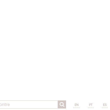
EN
PT
ES