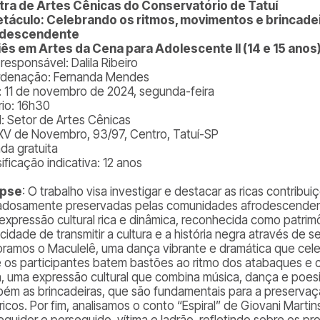
ra de Artes Cênicas do Conservatório de Tatuí
táculo: Celebrando os ritmos, movimentos e brincade
odescendente
iês em Artes da Cena para Adolescente II (14 e 15 anos
 responsável: Dalila Ribeiro
denação: Fernanda Mendes
: 11 de novembro de 2024, segunda-feira
rio: 16h30
l: Setor de Artes Cênicas
XV de Novembro, 93/97, Centro, Tatuí-SP
ada gratuita
ificação indicativa: 12 anos
opse
: O trabalho visa investigar e destacar as ricas contribui
adosamente preservadas pelas comunidades afrodescendente
expressão cultural rica e dinâmica, reconhecida como patrim
cidade de transmitir a cultura e a história negra através de 
oramos o Maculelê, uma dança vibrante e dramática que celebra
 os participantes batem bastões ao ritmo dos atabaques e 
, uma expressão cultural que combina música, dança e poesi
ém as brincadeiras, que são fundamentais para a preservação
ricos. Por fim, analisamos o conto “Espiral” de Giovani Marti
eguidor e perseguido, vítima e ladrão, refletindo sobre os p