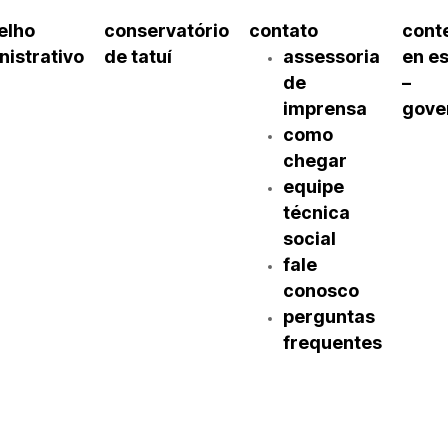
elho
conservatório
contato
cont
nistrativo
de tatuí
assessoria
en e
de
–
imprensa
gove
como
chegar
equipe
técnica
social
fale
conosco
perguntas
frequentes