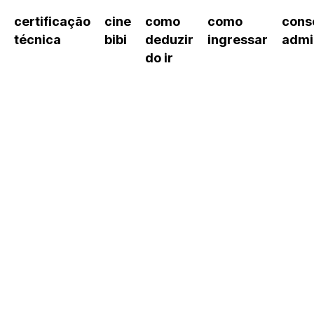
certificação
cine
como
como
cons
técnica
bibi
deduzir
ingressar
admi
do ir