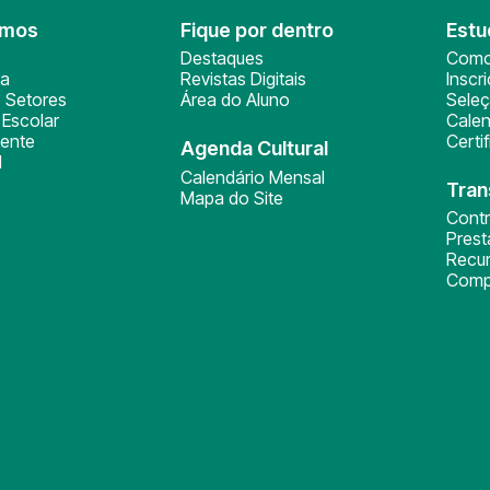
omos
Fique por dentro
Estu
Destaques
Como
ça
Revistas Digitais
Inscr
 Setores
Área do Aluno
Sele
Escolar
Calen
ente
Certi
Agenda Cultural
l
Calendário Mensal
Tran
Mapa do Site
Cont
Pres
Recu
Comp