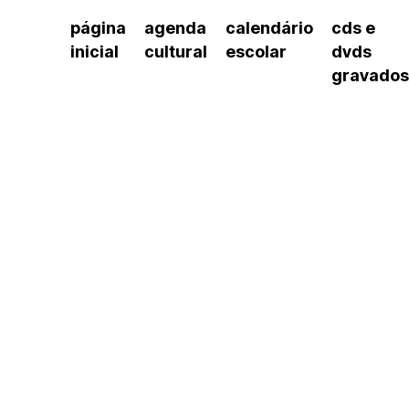
página
agenda
calendário
cds e
inicial
cultural
escolar
dvds
gravados