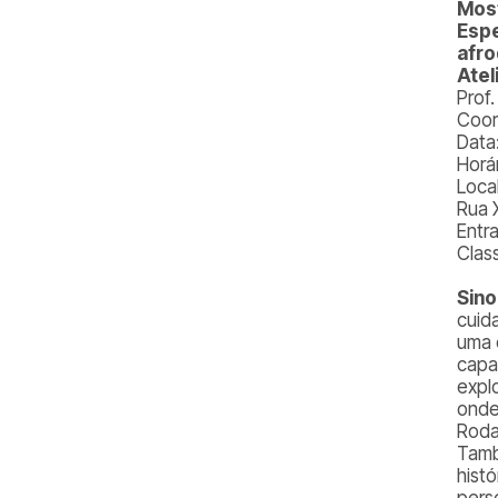
Most
Espe
afr
Atel
Prof.
Coor
Data
Horá
Loca
Rua 
Entr
Class
Sin
cuid
uma 
capa
expl
onde
Roda
Tamb
histó
pers