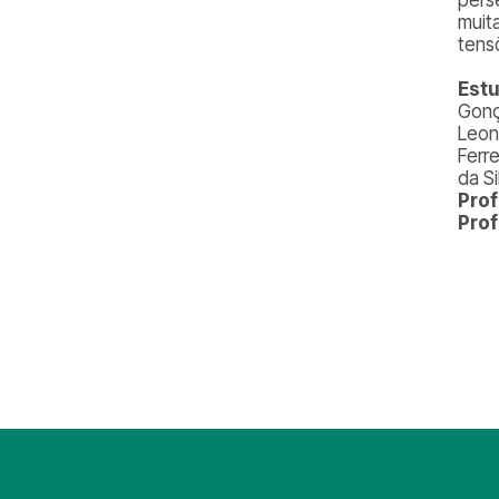
muit
tens
Est
Gonç
Leon
Ferr
da Si
Pro
Prof