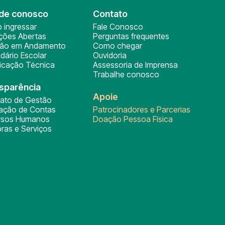
de conosco
Contato
 ingressar
Fale Conosco
ições Abertas
Perguntas frequentes
ção em Andamento
Como chegar
dário Escolar
Ouvidoria
ficação Técnica
Assessoria de Imprensa
Trabalhe conosco
sparência
Apoie
rato de Gestão
tação de Contas
Patrocinadores e Parcerias
rsos Humanos
Doação Pessoa Física
ras e Serviços