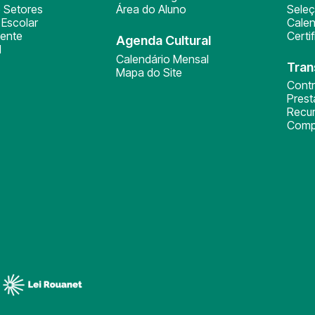
 Setores
Área do Aluno
Sele
Escolar
Calen
ente
Certi
Agenda Cultural
l
Calendário Mensal
Tran
Mapa do Site
Cont
Pres
Recu
Comp