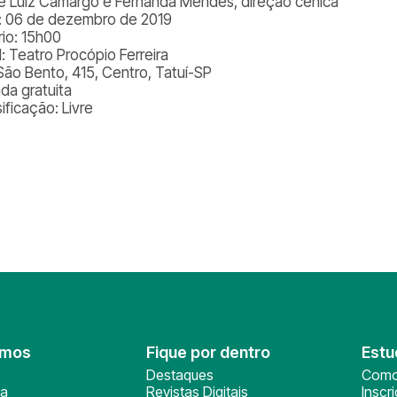
é Luiz Camargo e Fernanda Mendes, direção cênica
: 06 de dezembro de 2019
rio: 15h00
l: Teatro Procópio Ferreira
São Bento, 415, Centro, Tatuí-SP
ada gratuita
ificação: Livre
omos
Fique por dentro
Estu
Destaques
Como
ça
Revistas Digitais
Inscr