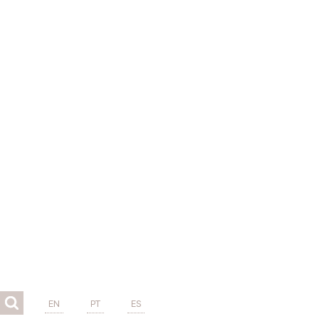
EN
PT
ES