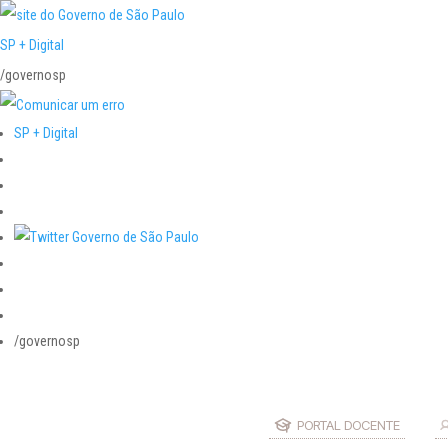
SP + Digital
/governosp
SP + Digital
/governosp
PORTAL DOCENTE