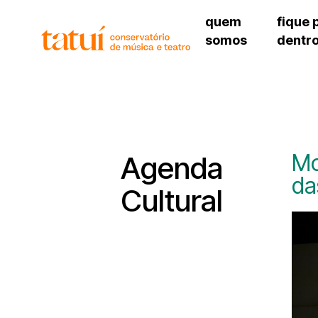
quem
fique 
somos
dentr
histórico
agenda cultural
governança
calendário escolar
unidades e setores
programas de conc
regimento escolar
revistas digitais
corpo docente
espaço estudantil
Mo
Agenda
da
Cultural