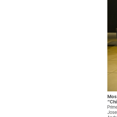
Most
“Chi
Prim
Jose