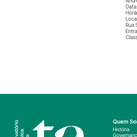
Andr
Data
Horá
Loca
Rua 
Entr
Class
Quem S
História
Governan