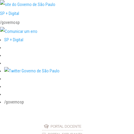
SP + Digital
/governosp
SP + Digital
/governosp
PORTAL DOCENTE