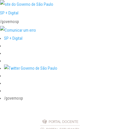
SP + Digital
/governosp
SP + Digital
/governosp
PORTAL DOCENTE