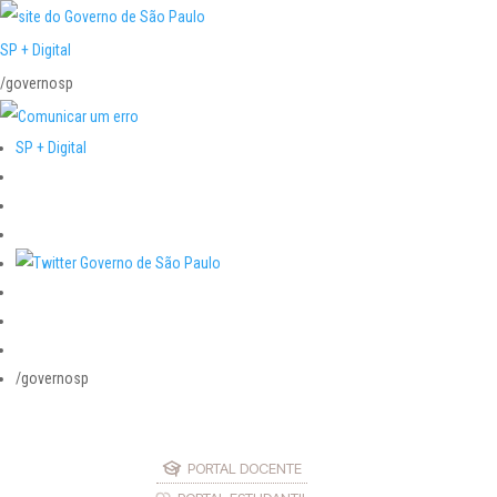
SP + Digital
/governosp
SP + Digital
/governosp
PORTAL DOCENTE