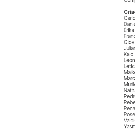
Cria
Carl
Dani
Érik
Fran
Giov
Julia
Kaio
Leon
Letic
Maik
Marc
Muri
Nath
Pedr
Rebe
Rena
Rose
Valdi
Yasm