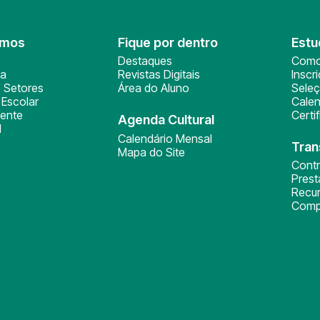
omos
Fique por dentro
Estu
Destaques
Como
ça
Revistas Digitais
Inscr
 Setores
Área do Aluno
Sele
Escolar
Calen
ente
Certi
Agenda Cultural
l
Calendário Mensal
Tran
Mapa do Site
Cont
Pres
Recu
Comp