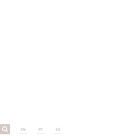
EN
PT
ES