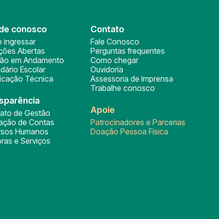
de conosco
Contato
 ingressar
Fale Conosco
ições Abertas
Perguntas frequentes
ção em Andamento
Como chegar
dário Escolar
Ouvidoria
ficação Técnica
Assessoria de Imprensa
Trabalhe conosco
sparência
Apoie
rato de Gestão
tação de Contas
Patrocinadores e Parcerias
rsos Humanos
Doação Pessoa Física
ras e Serviços