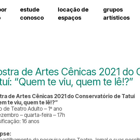
por
estude
locação de
grupos
o
conosco
espaços
artísticos
teatro procópio ferreira
artes cênicas
grupos artísticos de bolsistas
fale cono
salão villa-lobos
música
grupos pedagógicos – sede
pergunta
erto
auditório unidade chiquinha gonzaga
processo seletivo
grupos pedagógicos – polo
como che
orientações para locação
visite o c
equipe té
assessori
stra de Artes Cênicas 2021 do 
trabalhe 
tuí: “Quem te viu, quem te lê!?”
ra de Artes Cênicas 2021 do Conservatório de Tatuí
m te viu, quem te lê!?”
o de Teatro Adulto – 1º ano
ezembro – quarta-feira – 17h
sificação: 16 anos
pse:
artilhamento da pesquisa sobre Teatro Jornal e suas possibi