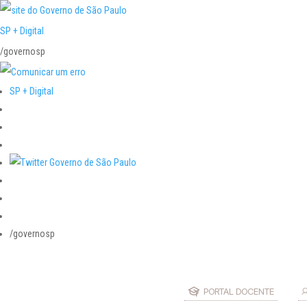
SP + Digital
/governosp
SP + Digital
/governosp
PORTAL DOCENTE