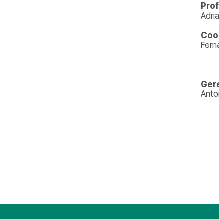
Pro
Adri
Coo
Fern
Gere
Anto