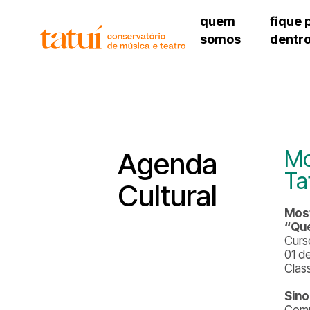
quem
fique 
somos
dentr
histórico
agenda cultural
governança
calendário escolar
unidades e setores
programas de conc
regimento escolar
revistas digitais
corpo docente
espaço estudantil
Mo
Agenda
Ta
Cultural
Most
“Que
Curs
01 d
Clas
Sino
Comp