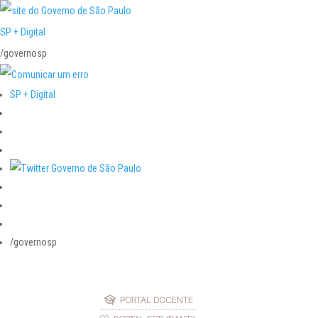
SP + Digital
/governosp
SP + Digital
/governosp
PORTAL DOCENTE