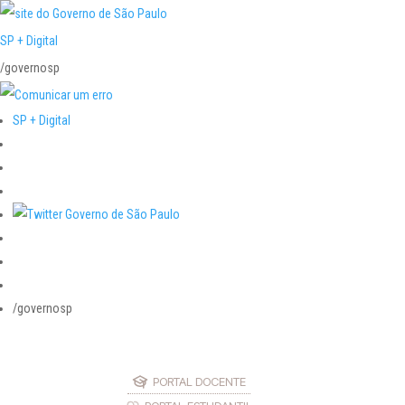
SP + Digital
/governosp
SP + Digital
/governosp
PORTAL DOCENTE