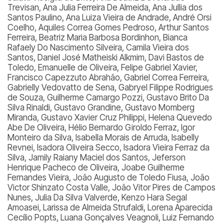
Trevisan, Ana Julia Ferreira De Almeida, Ana Jullia dos
Santos Paulino, Ana Luiza Vieira de Andrade, André Orsi
Coelho, Aquiles Correa Gomes Pedroso, Arthur Santos
Ferreira, Beatriz Maria Barbosa Bordinhon, Bianca
Rafaely Do Nascimento Silveira, Camila Vieira dos
Santos, Daniel José Matheiski Alkmim, Davi Bastos de
Toledo, Emanuelle de Oliveira, Felipe Gabriel Xavier,
Francisco Capezzuto Abrahão, Gabriel Correa Ferreira,
Gabrielly Vedovatto de Sena, Gabryel Filippe Rodrigues
de Souza, Guilherme Camargo Pozzi, Gustavo Brito Da
Silva Rinaldi, Gustavo Grandine, Gustavo Momberg
Miranda, Gustavo Xavier Cruz Philippi, Helena Quevedo
Abe De Oliveira, Hélio Bernardo Giroldo Ferraz, Igor
Monteiro da Silva, Isabella Morais de Arruda, Isabelly
Revnei, Isadora Oliveira Secco, Isadora Vieira Ferraz da
Silva, Jamily Raiany Maciel dos Santos, Jeferson
Henrique Pacheco de Oliveira, Joabe Guilherme
Fernandes Vieira, João Augusto de Toledo Fiusa, João
Victor Shinzato Costa Valle, João Vitor Pires de Campos
Nunes, Julia Da Silva Valverde, Kenzo Hara Segal
Amoasei, Larissa de Almeida Strufaldi, Lorena Aparecida
Cecílio Popts, Luana Gonçalves Veagnoli, Luiz Fernando