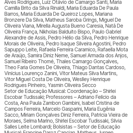
Alves Rodrigues, Luiz Otávio de Camargo Santi, Maria
Camilla Brito da Silva Rinaldi, Maria Eduarda De Paula
Barros, Maria Eduarda De Queiroz Lopes, Mariana
Bronzere Da Silva, Matheus Saroba Grings, Miguel De
Oliveira Viana, Mirella Augusta Bueno Caresia, Natã De
Oliveira França, Nikholas Balduito Bispo, Paulo Gabriel
Alexandre de Assis, Pedro Hélio da Silva, Pedro Henrique
Morais de Oliveira, Pedro Isaque Silveira Agostini, Pedro
Sapuppo Leite, Rafaela Ferreira Caramico, Rafaella Mota
de Araújo, Samira Diniz Neme, Samuel Armada dos Anjos,
Samuel Ribeiro Thomé, Thales Camargo Gonçalves,
Theo Faria Gomes De Oliveira, Thiago Dantas Cardoso,
Vinícius Lourenço Zanini, Vítor Mateus Silva Martins,
Vitor Miguel Costa De Oliveira, Weslley Henrique
Rodrigues Pinheiro, Yasmin Oliveira Secco
Setor de Educação Musical:
Coordenação – Shirlei
Escobar Tudissaki; Professores – Adriano Felício da
Costa, Ana Paula Zambon Gambini, Isabel Cristina de
Campos Ferreira, Marcelo Gasparini, Maria Eugênia
Sacco, Miriam Gonçalves Diniz Ferreira, Patrícia Vieira de
Moraes, Selma Marino, Shirlei Escobar Tudissaki, Silvia
Salles Leite Lombardi; Bolsistas – Setor de Educação
Musical: Francine Daroz Cancian, Matheus Jurgen