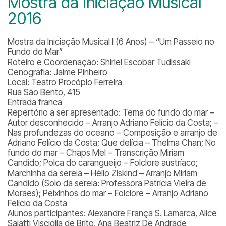
Mostra da Iniciação Musical
2016
Mostra da Iniciação Musical I (6 Anos) – “Um Passeio no
Fundo do Mar”
Roteiro e Coordenação: Shirlei Escobar Tudissaki
Cenografia: Jaime Pinheiro
Local: Teatro Procópio Ferreira
Rua São Bento, 415
Entrada franca
Repertório a ser apresentado:
Tema do fundo do mar –
Autor desconhecido – Arranjo Adriano Felício da Costa; –
Nas profundezas do oceano – Composição e arranjo de
Adriano Felício da Costa; Que delícia – Thelma Chan; No
fundo do mar – Chaps Mel – Transcrição Miriam
Candido; Polca do carangueijo – Folclore austríaco;
Marchinha da sereia – Hélio Ziskind – Arranjo Miriam
Candido (Solo da sereia: Professora Patrícia Vieira de
Moraes); Peixinhos do mar – Folclore – Arranjo Adriano
Felício da Costa
Alunos participantes:
Alexandre França S. Lamarca, Alice
Salatti Visciglia de Brito, Ana Beatriz De Andrade