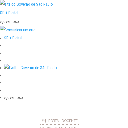
SP + Digital
/governosp
SP + Digital
/governosp
PORTAL DOCENTE