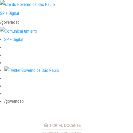
SP + Digital
/governosp
SP + Digital
/governosp
PORTAL DOCENTE