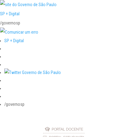
SP + Digital
/governosp
SP + Digital
/governosp
PORTAL DOCENTE