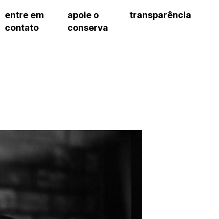
entre em
apoie o
transparência
contato
conserva
sco
patrocinadores e parcerias
contrato de gestão
s frequentes
doações de pessoa jurídica
prestação de contas
gar
doações de pessoa física
recursos humanos
onservatório
nota fiscal paulista (nfp)
compras e serviços
cnica social
a de imprensa
conosco