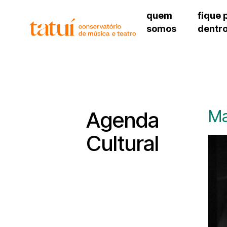
quem
fique 
somos
dentr
histórico
agenda cultural
governança
calendário escolar
unidades e setores
programas de conc
regimento escolar
revistas digitais
corpo docente
espaço estudantil
Ma
Agenda
Cultural