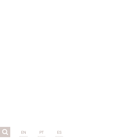
EN
PT
ES