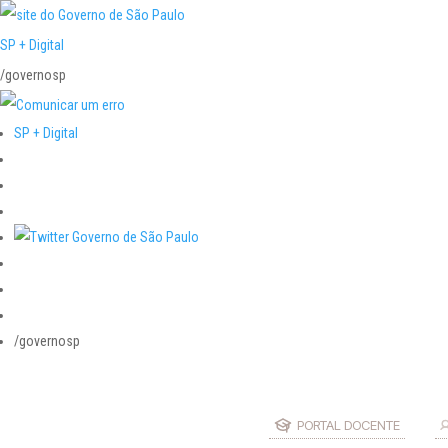
SP + Digital
/governosp
SP + Digital
/governosp
PORTAL DOCENTE