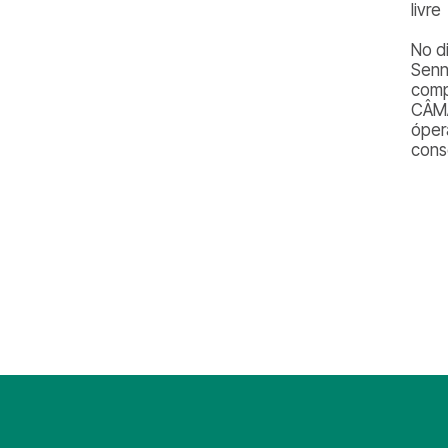
livre
No d
Senn
comp
CÂMA
óper
cons