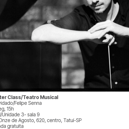
er Class/Teatro Musical
idado/Felipe Senna
eg, 15h
l/Unidade 3- sala 9
Onze de Agosto, 620, centro, Tatuí-SP
ada gratuita