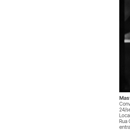
Mast
Conv
24/s
Loca
Rua 
entr