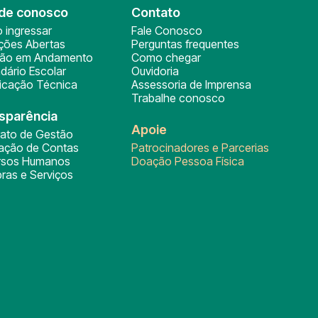
de conosco
Contato
 ingressar
Fale Conosco
ições Abertas
Perguntas frequentes
ção em Andamento
Como chegar
dário Escolar
Ouvidoria
ficação Técnica
Assessoria de Imprensa
Trabalhe conosco
sparência
Apoie
rato de Gestão
tação de Contas
Patrocinadores e Parcerias
rsos Humanos
Doação Pessoa Física
ras e Serviços