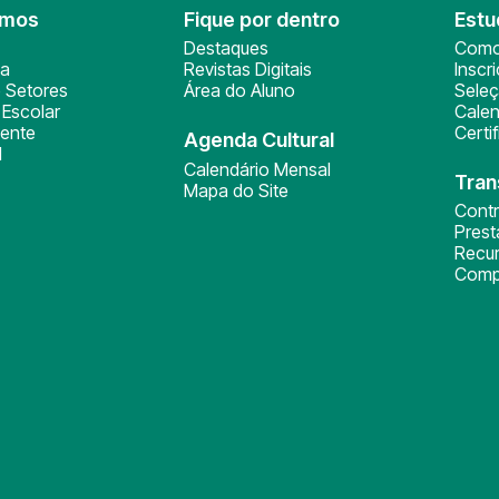
omos
Fique por dentro
Estu
Destaques
Como
ça
Revistas Digitais
Inscr
 Setores
Área do Aluno
Sele
Escolar
Calen
ente
Certi
Agenda Cultural
l
Calendário Mensal
Tran
Mapa do Site
Cont
Pres
Recu
Comp