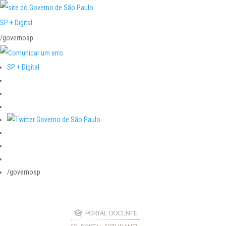
SP + Digital
/governosp
SP + Digital
/governosp
PORTAL DOCENTE