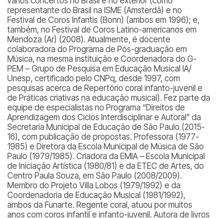
vários concertos no Brasil e no exterior (como
representante do Brasil na ISME (Amsterdã) e no
Festival de Coros Infantis (Bonn) (ambos em 1996); e,
também, no Festival de Coros Latino-americanos em
Mendoza (Ar) (2008). Atualmente, é docente
colaboradora do Programa de Pós-graduação em
Música, na mesma instituição e Coordenadora do G-
PEM – Grupo de Pesquisa em Educação Musical IA/
Unesp, certificado pelo CNPq, desde 1997, com
pesquisas acerca de Repertório coral infanto-juvenil e
de Práticas criativas na educação musical). Fez parte da
equipe de especialistas no Programa “Direitos de
Aprendizagem dos Ciclos Interdisciplinar e Autoral” da
Secretaria Municipal de Educação de São Paulo (2015-
16), com publicação de propostas. Professora (1977-
1985) e Diretora da Escola Municipal de Música de São
Paulo (1979/1985). Criadora da EMIA – Escola Municipal
de Iniciação Artística (1980/81) e da ETEC de Artes, do
Centro Paula Souza, em São Paulo (2008/2009).
Membro do Projeto Villa Lobos (1979/1992) e da
Coordenadoria de Educação Musical (1981/1992),
ambos da Funarte. Regente coral, atuou por muitos
anos com coros infantil e infanto-juvenil. Autora de livros