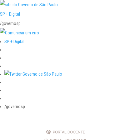
SP + Digital
/governosp
SP + Digital
/governosp
PORTAL DOCENTE