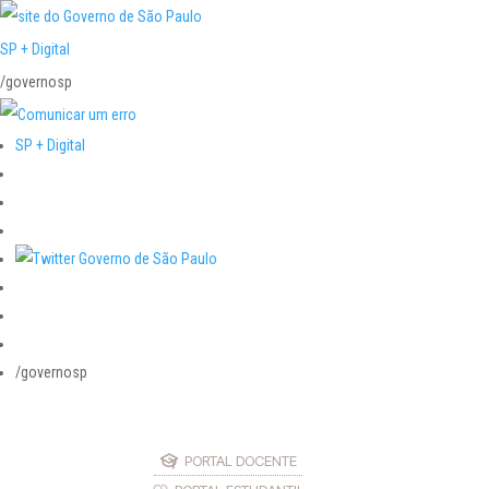
SP + Digital
/governosp
SP + Digital
/governosp
PORTAL DOCENTE