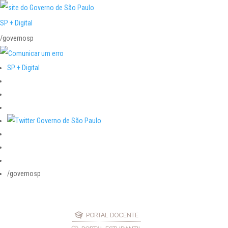
SP + Digital
/governosp
SP + Digital
/governosp
PORTAL DOCENTE