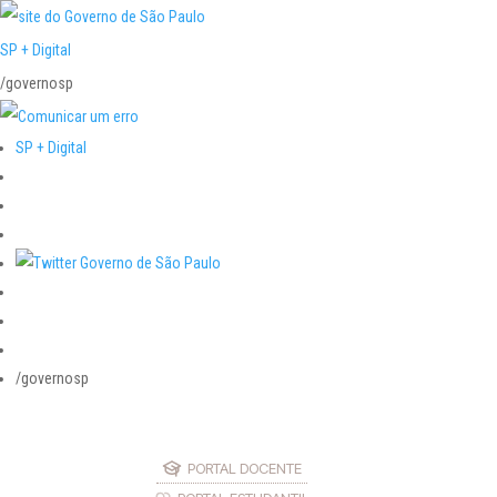
SP + Digital
/governosp
SP + Digital
/governosp
PORTAL DOCENTE