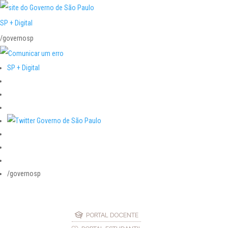
SP + Digital
/governosp
SP + Digital
/governosp
PORTAL DOCENTE