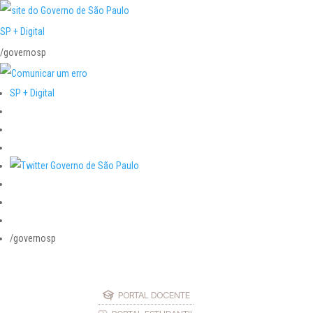
SP + Digital
/governosp
SP + Digital
/governosp
PORTAL DOCENTE