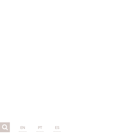
EN
PT
ES