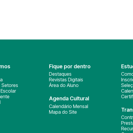
omos
Fique por dentro
Estu
Destaques
Como
ça
Revistas Digitais
Inscr
 Setores
Área do Aluno
Sele
Escolar
Calen
ente
Certi
Agenda Cultural
l
Calendário Mensal
Tran
Mapa do Site
Cont
Pres
Recu