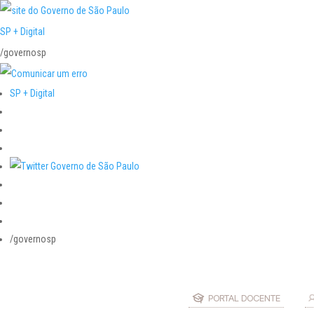
SP + Digital
/governosp
SP + Digital
/governosp
PORTAL DOCENTE