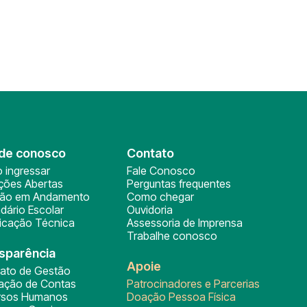
de conosco
Contato
 ingressar
Fale Conosco
ições Abertas
Perguntas frequentes
ção em Andamento
Como chegar
dário Escolar
Ouvidoria
ficação Técnica
Assessoria de Imprensa
Trabalhe conosco
sparência
Apoie
rato de Gestão
tação de Contas
Patrocinadores e Parcerias
rsos Humanos
Doação Pessoa Física