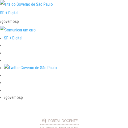
SP + Digital
/governosp
SP + Digital
/governosp
PORTAL DOCENTE